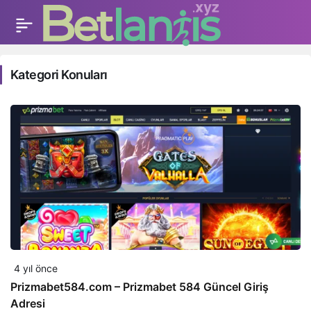
Prizmabet Haberleri
Kategori Konuları
4 yıl önce
Prizmabet584.com – Prizmabet 584 Güncel Giriş
Adresi