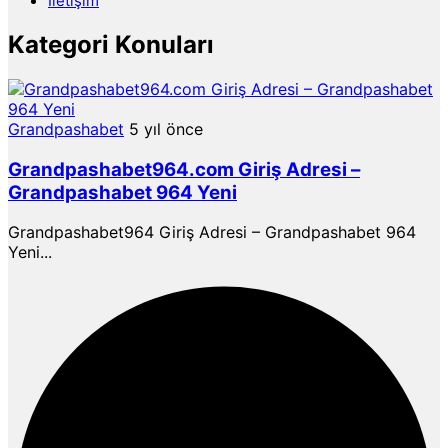
İletişim
Kategori Konuları
Grandpashabet
5 yıl önce
Grandpashabet964.com Giriş Adresi –
Grandpashabet 964 Yeni
Grandpashabet964 Giriş Adresi – Grandpashabet 964
Yeni...