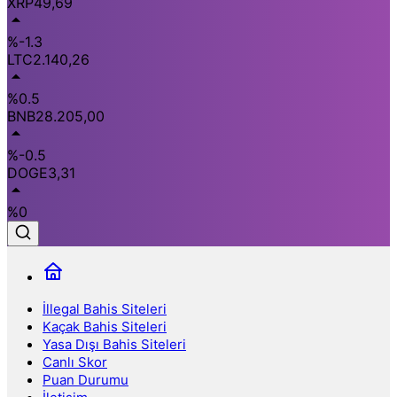
XRP
49,69
%-1.3
LTC
2.140,26
%0.5
BNB
28.205,00
%-0.5
DOGE
3,31
%0
İllegal Bahis Siteleri
Kaçak Bahis Siteleri
Yasa Dışı Bahis Siteleri
Canlı Skor
Puan Durumu