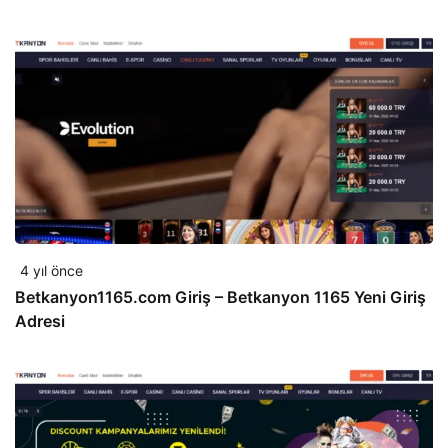
4 yıl önce
Betkanyon1165.com Giriş – Betkanyon 1165 Yeni Giriş
Adresi